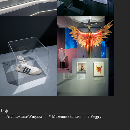
Tagi
#
Architektura/Wnętrza
#
Muzeum/Skansen
#
Węgry