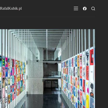
Przejdź
do
RafalKubik
.
pl
treści