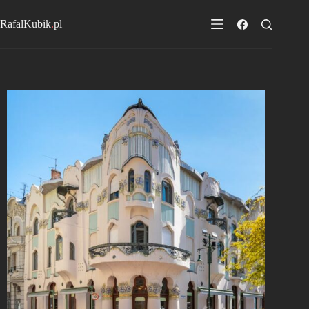
Przejdź
do
RafalKubik
.
pl
treści