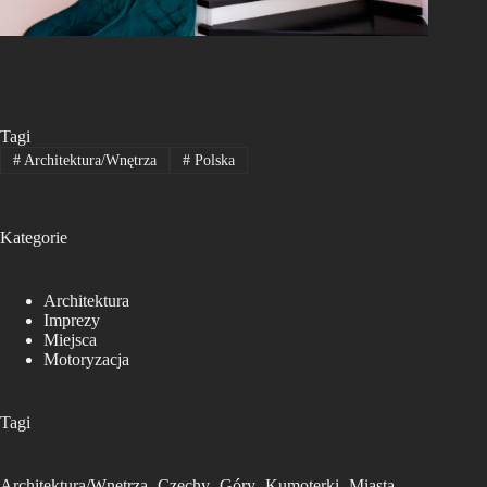
Tagi
#
Architektura/Wnętrza
#
Polska
Kategorie
Architektura
Imprezy
Miejsca
Motoryzacja
Tagi
Architektura/Wnętrza
Czechy
Góry
Kumoterki
Miasta