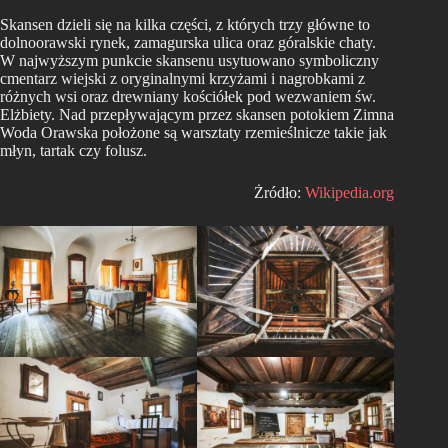
Skansen dzieli się na kilka części, z których trzy główne to
dolnoorawski rynek, zamagurska ulica oraz góralskie chaty.
W najwyższym punkcie skansenu usytuowano symboliczny
cmentarz wiejski z oryginalnymi krzyżami i nagrobkami z
różnych wsi oraz drewniany kościółek pod wezwaniem św.
Elżbiety. Nad przepływającym przez skansen potokiem Zimna
Woda Orawska położone są warsztaty rzemieślnicze takie jak
młyn, tartak czy folusz.
Żródło:
Wikipedia.org