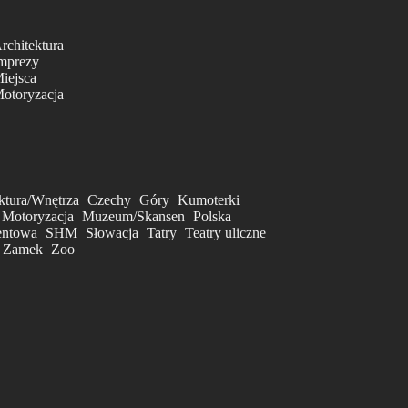
rchitektura
mprezy
iejsca
otoryzacja
ktura/Wnętrza
Czechy
Góry
Kumoterki
Motoryzacja
Muzeum/Skansen
Polska
entowa
SHM
Słowacja
Tatry
Teatry uliczne
Zamek
Zoo