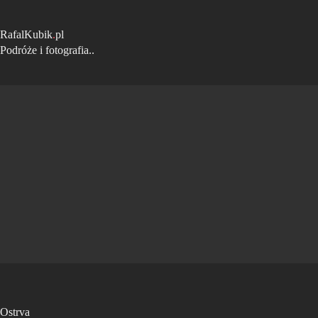
Przejdź
do
treści
RafalKubik
.
pl
Podróże i fotografia..
Ostrva