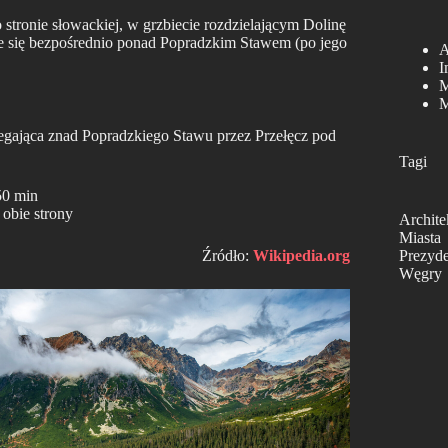
stronie słowackiej, w grzbiecie rozdzielającym Dolinę
 się bezpośrednio ponad Popradzkim Stawem (po jego
A
I
M
M
egająca znad Popradzkiego Stawu przez Przełęcz pod
Tagi
50 min
 obie strony
Archite
Miasta
Źródło:
Wikipedia.org
Prezyd
Węgry