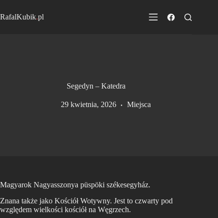
Przejdź
do
RafalKubik
.
pl
treści
Segedyn – Katedra
29 kwietnia, 2026
Miejsca
Magyarok Nagyasszonya püspöki székesegyház.
Znana także jako Kościół Wotywny. Jest to czwarty pod
względem wielkości kościół na Węgrzech.