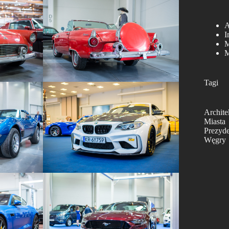
A
I
M
M
Tagi
Archite
Miasta
Prezyd
Węgry