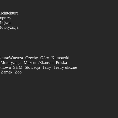
rchitektura
mprezy
iejsca
otoryzacja
ktura/Wnętrza
Czechy
Góry
Kumoterki
Motoryzacja
Muzeum/Skansen
Polska
entowa
SHM
Słowacja
Tatry
Teatry uliczne
Zamek
Zoo