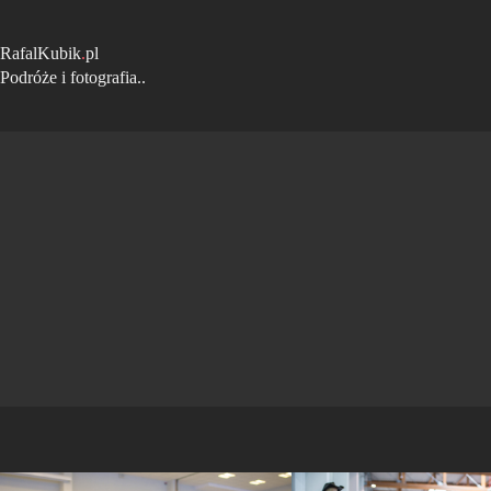
Przejdź
do
treści
RafalKubik
.
pl
Podróże i fotografia..